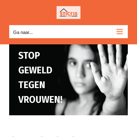
Ga
naar
inhoud
Ga naar...
STOP
GEWELD
TEGEN
VROUWEN!