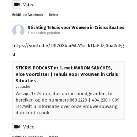
Video
Bekijk op Facebook
·
Delen
Stichting Tehuis voor Vrouwen in Crisissituaties
5 maanden geleden
https://youtu.be/tRl7OXbmMLA?si=kTJaEdZjGba2uEg
u
STICRIS PODCAST nr 1. met MANON SANCHES,
Vice Voorzitter | Tehuis voor Vrouwen in Crisis
Situaties
youtu.be
We zijn 1x 24 uur, dus ook in noodgevallen, te
bereiken op de nummers:869 2229 | 404 228 | 899
5117Wilt u informatie over onze vrouwenopvang,
dan kunt u ook ...
Video