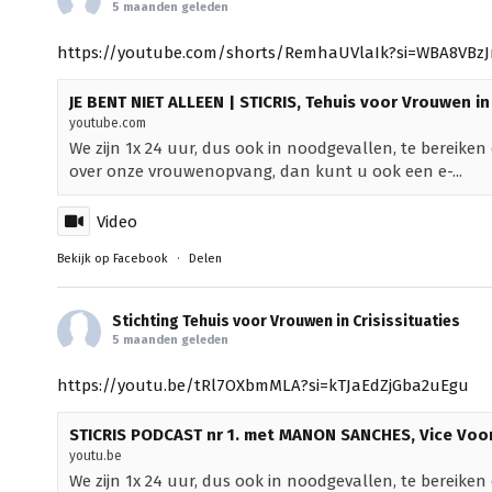
5 maanden geleden
https://youtube.com/shorts/RemhaUVlaIk?si=WBA8VBzJ
JE BENT NIET ALLEEN | STICRIS, Tehuis voor Vrouwen in 
youtube.com
We zijn 1x 24 uur, dus ook in noodgevallen, te bereike
over onze vrouwenopvang, dan kunt u ook een e-...
Video
Bekijk op Facebook
·
Delen
Stichting Tehuis voor Vrouwen in Crisissituaties
5 maanden geleden
https://youtu.be/tRl7OXbmMLA?si=kTJaEdZjGba2uEgu
STICRIS PODCAST nr 1. met MANON SANCHES, Vice Voorzi
youtu.be
We zijn 1x 24 uur, dus ook in noodgevallen, te bereiken