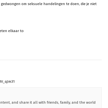
t gedwongen om seksuele handelingen te doen, die je niet
eten elkaar to
BV_qJm31
tent, and share it all with friends, family, and the world