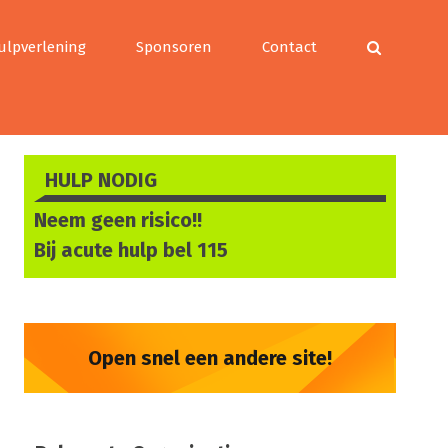
ulpverlening
Sponsoren
Contact
HULP NODIG
Neem geen risico!!
Bij acute hulp bel
115
Open snel een andere site!