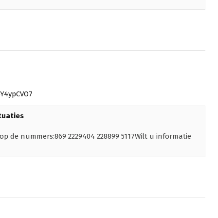
5Y4ypCVO7
tuaties
n op de nummers:869 2229404 228899 5117Wilt u informatie